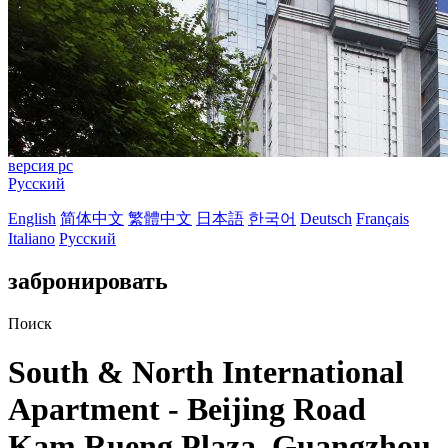
версия pc
Русский
English
简体中文
繁體中文
日本語
한국어
Deutsch
Français
Italiano
Русский
забронировать
Поиск
South & North International
Apartment - Beijing Road
Kam Rueng Plaza, Guangzhou