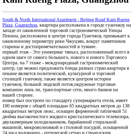
South & North International Apartment - Beijing Road Kam Rueng
Plaza, Guangzhou
, квартира расположена в городе гуанчжоу на
западе от оживленной торговой гастрономической Улицы
Пекина, расположена в центре города Гуанчжоу, примыкает к
оживленному периметру реки Чжуцзян, вокруг памятников
старины и достопримечательностей в тумане.
первый этаж - Это универмаг тяньхэ, расположенный всего в
одном шаге от самого большого, нового и нового Торгового
Центра. на 7 этаже - международный гастрономический
центр, где можно предложить блюда разных стран.квартира в
пекине является политической, культурной и торговой
столицей гуанчжоу, также является центром истории
гуанчжоу, большой людской поток;окружные торговые
компании линь ли, транспортные сети, много банков на
вашей стороне.
номер был построен по стандарту супермаркета отеля, имеет
100 номеров с общей площадью 65 квадратных метров до 138
квадратных метров люкс, оснащен фирменной табличкой 51
дюйма высокочистого жидкого кристаллического телевизора,
двухкамерным холодильником, барабанной стиральной
машиной, микроволновкой и столовой посудой, оснащенной
24 часа волоконно - оптической сетью и стюардским